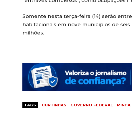
“entraves complexos”, como ocupações irr
Somente nesta terça-feira (14) serão entr
habitacionais em nove municípios de seis 
milhões.
TAGS
CURTINHAS
GOVERNO FEDERAL
MINHA 