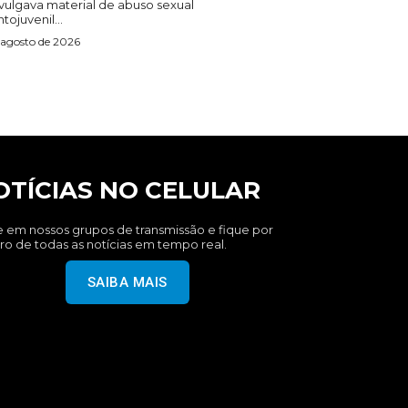
ivulgava material de abuso sexual
ntojuvenil...
 agosto de 2026
OTÍCIAS NO CELULAR
e em nossos grupos de transmissão e fique por
ro de todas as notícias em tempo real.
SAIBA MAIS