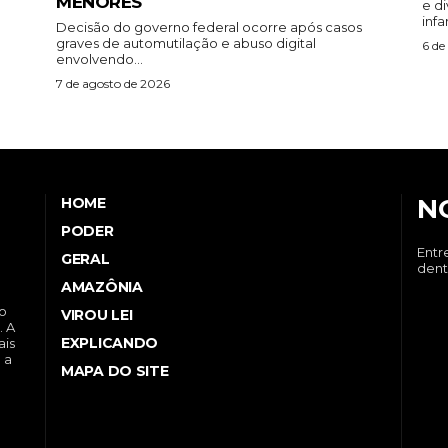
MENORES
e d
infa
Decisão do governo federal ocorre após casos
graves de automutilação e abuso digital
6 de
envolvendo...
7 de agosto de 2026
N
HOME
PODER
Entr
GERAL
dent
AMAZÔNIA
no
VIROU LEI
. A
EXPLICANDO
ais
 a
MAPA DO SITE