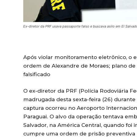
Ex-diretor da PRF usava passaporte falso e buscava asilo em El Salvad
Após violar monitoramento eletrônico, o 
ordem de Alexandre de Moraes; plano de 
falsificado
O ex-diretor da PRF (Polícia Rodoviária Fed
madrugada desta sexta-feira (26) durante
captura ocorreu no Aeroporto Internacional
Paraguai. O alvo da operação tentava em
Salvador, na América Central, quando foi 
cumpre uma ordem de prisão preventiva 