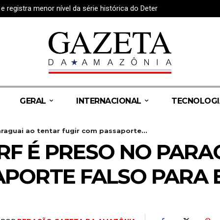
egistra menor nível da série histórica do Deter
GERAL
INTERNACIONAL
TECNOLOGI
raguai ao tentar fugir com passaporte...
RF É PRESO NO PARA
APORTE FALSO PARA 