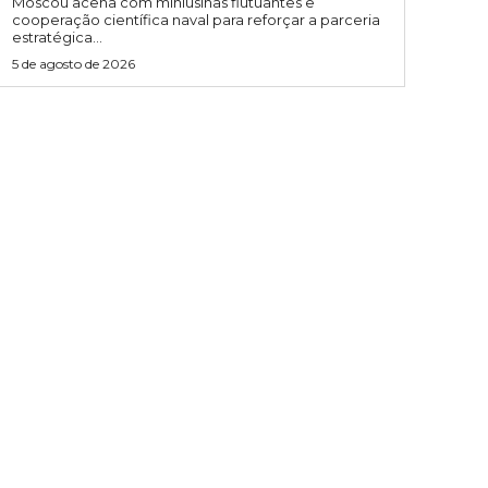
Moscou acena com miniusinas flutuantes e
cooperação científica naval para reforçar a parceria
estratégica...
5 de agosto de 2026