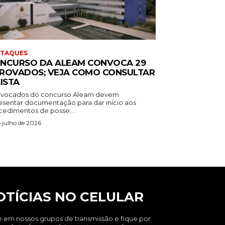
STAQUES
NCURSO DA ALEAM CONVOCA 29
ROVADOS; VEJA COMO CONSULTAR
LISTA
vocados do concurso Aleam devem
esentar documentação para dar início aos
cedimentos de posse;...
e julho de 2026
OTÍCIAS NO CELULAR
e em nossos grupos de transmissão e fique por