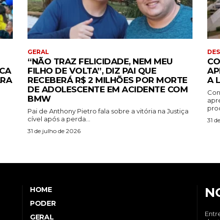
GERAL
DE
“NÃO TRAZ FELICIDADE, NEM MEU
CO
ACA
FILHO DE VOLTA”, DIZ PAI QUE
AP
ARA
RECEBERÁ R$ 2 MILHÕES POR MORTE
A 
DE ADOLESCENTE EM ACIDENTE COM
Con
BMW
apr
pro
Pai de Anthony Pietro fala sobre a vitória na Justiça
cível após a perda...
31 d
31 de julho de 2026
N
HOME
PODER
Entr
GERAL