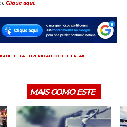
al.
Clique aqui.
KALIL BITTA
OPERAÇÃO COFFEE BREAK
MAIS COMO ESTE