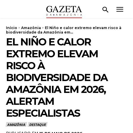
Início
Amazônia
El Niño e calor extremo elevam risco à
biodiversidade da Amazônia em...
EL NIÑO E CALOR
EXTREMO ELEVAM
RISCO À
BIODIVERSIDADE DA
AMAZÔNIA EM 2026,
ALERTAM
ESPECIALISTAS
AMAZÔNIA
DESTAQUE