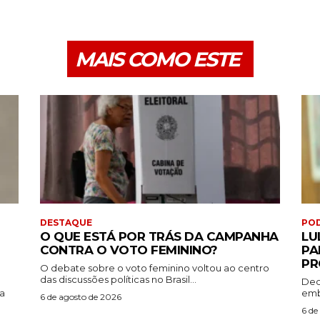
MAIS COMO ESTE
DESTAQUE
PO
O QUE ESTÁ POR TRÁS DA CAMPANHA
LU
CONTRA O VOTO FEMININO?
PA
PR
O debate sobre o voto feminino voltou ao centro
das discussões políticas no Brasil...
Dec
da
emb
6 de agosto de 2026
6 de