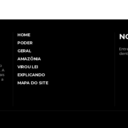
N
HOME
PODER
Entr
GERAL
dent
AMAZÔNIA
no
VIROU LEI
. A
EXPLICANDO
ais
 a
MAPA DO SITE