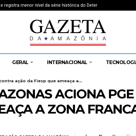
egistra menor nível da série histórica do Deter
GERAL
INTERNACIONAL
TECNOLOGI
ontra ação da Fiesp que ameaça a...
AZONAS ACIONA PGE
MEAÇA A ZONA FRANC