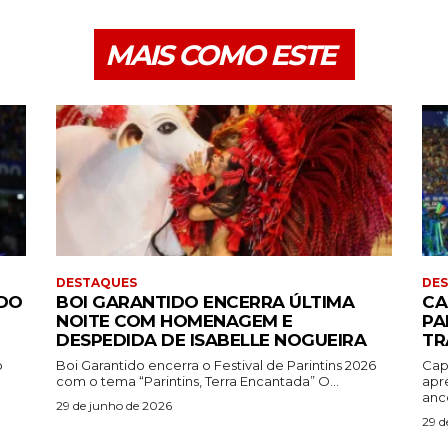
MAIS COMO ESTE
DESTAQUES
DE
 DO
BOI GARANTIDO ENCERRA ÚLTIMA
CA
NOITE COM HOMENAGEM E
PA
DESPEDIDA DE ISABELLE NOGUEIRA
TR
o
Boi Garantido encerra o Festival de Parintins 2026
Cap
com o tema “Parintins, Terra Encantada” O...
apr
ance
29 de junho de 2026
29 d