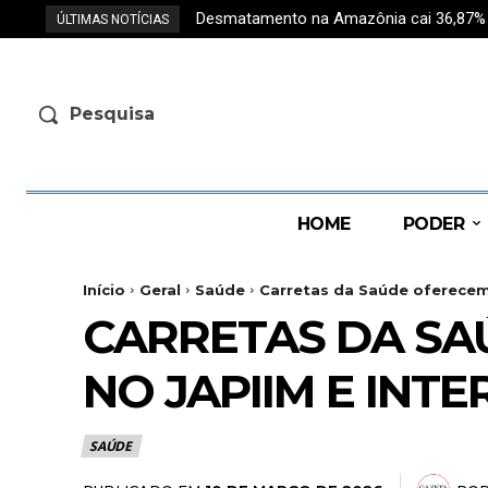
Desmatamento na Amazônia cai 36,87% e r
Roberto Cidade e Serafim Corrêa reg
ÚLTIMAS NOTÍCIAS
Pesquisa
HOME
PODER
Início
Geral
Saúde
Carretas da Saúde oferecem
CARRETAS DA SA
NO JAPIIM E INT
SAÚDE