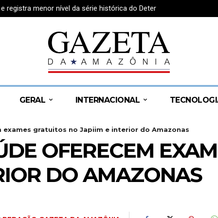
egistra menor nível da série histórica do Deter
istram candidatura no TRE-AM e apresentam plano de governo
GERAL
INTERNACIONAL
TECNOLOGI
 exames gratuitos no Japiim e interior do Amazonas
ÚDE OFERECEM EXAM
ERIOR DO AMAZONAS