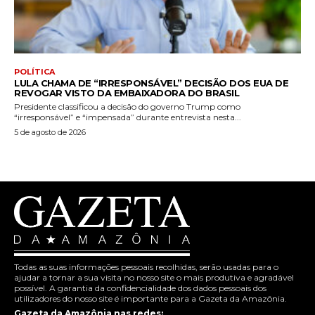
POLÍTICA
LULA CHAMA DE “IRRESPONSÁVEL” DECISÃO DOS EUA DE
REVOGAR VISTO DA EMBAIXADORA DO BRASIL
Presidente classificou a decisão do governo Trump como
“irresponsável” e “impensada” durante entrevista nesta...
5 de agosto de 2026
Todas as suas informações pessoais recolhidas, serão usadas para o
ajudar a tornar a sua visita no nosso site o mais produtiva e agradável
possível. A garantia da confidencialidade dos dados pessoais dos
utilizadores do nosso site é importante para a Gazeta da Amazônia.
Gazeta da Amazônia nas redes: