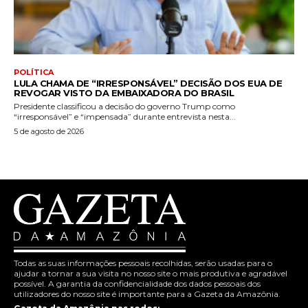
POLÍTICA
LULA CHAMA DE “IRRESPONSÁVEL” DECISÃO DOS EUA DE
REVOGAR VISTO DA EMBAIXADORA DO BRASIL
Presidente classificou a decisão do governo Trump como
“irresponsável” e “impensada” durante entrevista nesta...
5 de agosto de 2026
Todas as suas informações pessoais recolhidas, serão usadas para o
ajudar a tornar a sua visita no nosso site o mais produtiva e agradável
possível. A garantia da confidencialidade dos dados pessoais dos
utilizadores do nosso site é importante para a Gazeta da Amazônia.